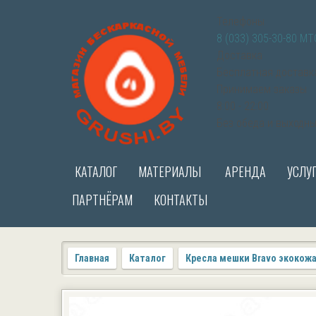
Телефоны
8 (033) 305-30-80 МТ
Доставка
Бесплатная доставк
Принимаем заказы
8:00 - 22:00
Без обеда и выходн
КАТАЛОГ
МАТЕРИАЛЫ
АРЕНДА
УСЛУ
ПАРТНЁРАМ
КОНТАКТЫ
Главная
Каталог
Кресла мешки Bravo экокож