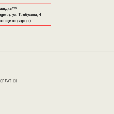
скидка***
ресу: ул. Толбухина, 4
 конце коридора)
ЕСПЛАТНО!