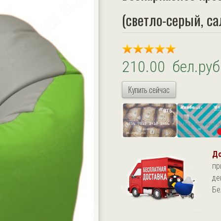
(светло-серый, с
210.00 бел.руб
Купить сейчас
До
пр
де
Бе