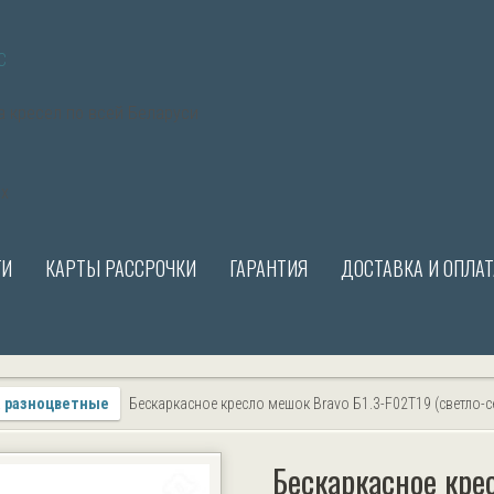
С
а кресел по всей Беларуси
ых
ГИ
КАРТЫ РАССРОЧКИ
ГАРАНТИЯ
ДОСТАВКА И ОПЛАТ
а разноцветные
Бескаркасное кресло мешок Bravo Б1.3-F02Т19 (светло-
Бескаркасное кре