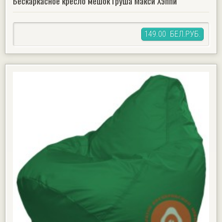
Бескаркасное кресло мешок Груша Макси Хэппи
149.00 БЕЛ.РУБ.