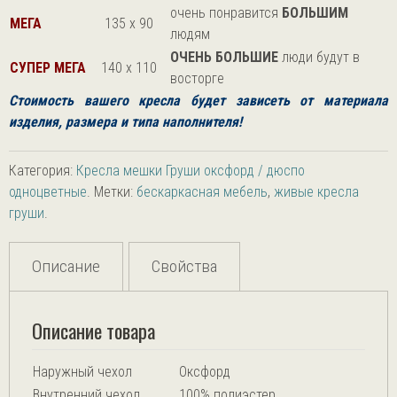
очень понравится
БОЛЬШИМ
МЕГА
135 х 90
людям
ОЧЕНЬ БОЛЬШИЕ
люди будут в
СУПЕР МЕГА
140 х 110
восторге
Стоимость вашего кресла будет зависеть от
материала
изделия, размера и типа наполнителя!
Категория:
Кресла мешки Груши оксфорд / дюспо
одноцветные
.
Метки:
бескаркасная мебель
,
живые кресла
груши
.
Описание
Свойства
Описание товара
Наружный чехол
Оксфорд
Внутренний чехол
100% полиэстер