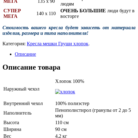
МЕГА
135 х 90
людям
СУПЕР
ОЧЕНЬ БОЛЬШИЕ
люди будут в
140 х 110
МЕГА
восторге
Стоимость вашего кресла будет зависеть от
материала
изделия, размера и типа наполнителя!
Категория:
Кресла мешки Груши хлопок
.
Описание
Описание товара
Хлопок 100%
Наружный чехол
Внутренний чехол
100% полиэстер
Пенополистирол (гранулы от 2 до 5
Наполнитель
мм)
Высота
110 см
Ширина
90 см
Вес
4,2 кг