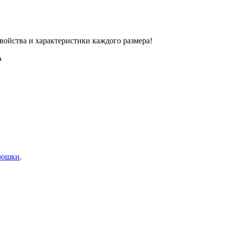
войства и характеристики каждого размера!
А
рюшки
.