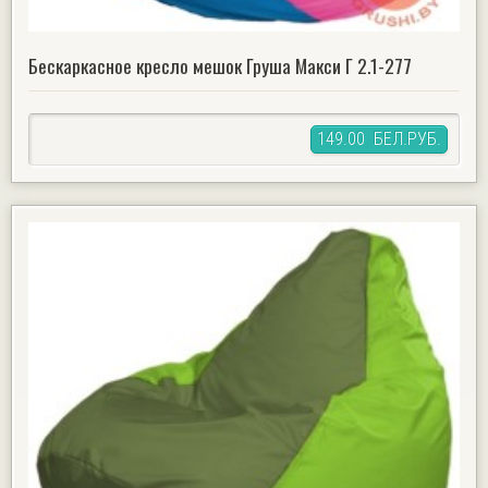
Бескаркасное кресло мешок Груша Макси Г 2.1-277
149.00 БЕЛ.РУБ.