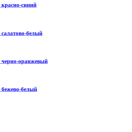
 красно-синий
 салатово-белый
» черно-оранжевый
 бежево-белый