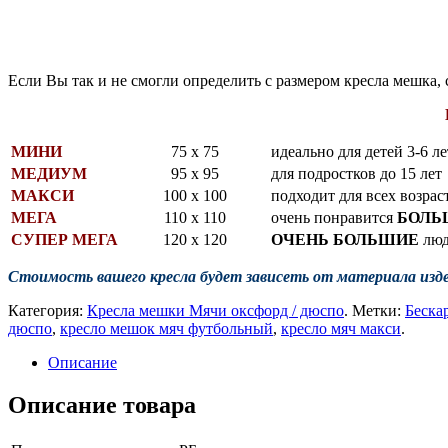
Если Вы так и не смогли определить с размером кресла мешка,
МИНИ
75 х 75
идеально для детей 3-6 ле
МЕДИУМ
95 х 95
для подростков до 15 лет
МАКСИ
100 х 100
подходит для всех возрас
МЕГА
110 х 110
очень понравится
БОЛ
СУПЕР МЕГА
120 х 120
ОЧЕНЬ БОЛЬШИЕ
люд
Стоимость вашего кресла будет зависеть от
материала изде
Категория:
Кресла мешки Мячи оксфорд / дюспо
.
Метки:
Беска
дюспо
,
кресло мешок мяч футбольный
,
кресло мяч макси
.
Описание
Описание товара